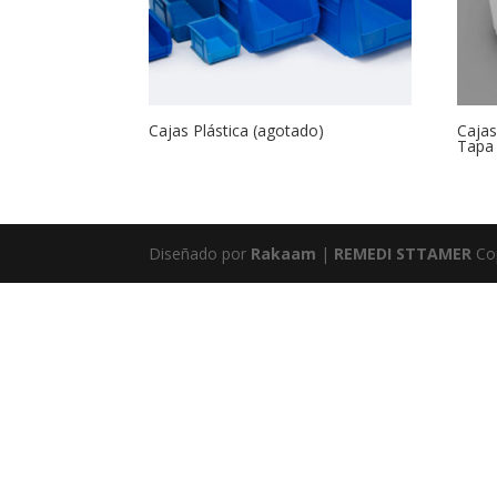
Cajas Plástica (agotado)
Cajas
Tapa
Diseñado por
Rakaam
|
REMEDI STTAMER
Co