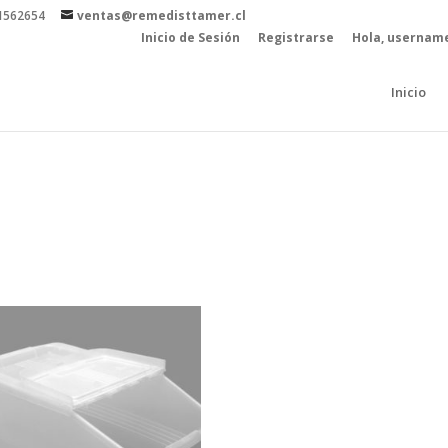
81562654
ventas@remedisttamer.cl
Inicio de Sesión
Registrarse
Hola, usernam
Inicio