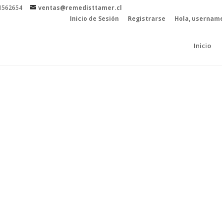
81562654
ventas@remedisttamer.cl
Inicio de Sesión
Registrarse
Hola, usernam
Inicio