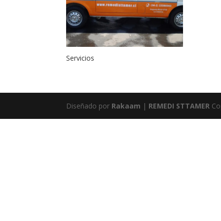
Servicios
Diseñado por
Rakaam
|
REMEDI STTAMER
Co