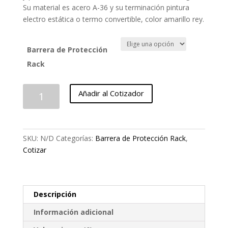
Su material es acero A-36 y su terminación pintura
electro estática o termo convertible, color amarillo rey.
Barrera de Protección
Rack
Barrera
Añadir al Cotizador
de
Protección
Rack
cantidad
SKU:
N/D
Categorías:
Barrera de Protección Rack
,
Cotizar
Descripción
Información adicional