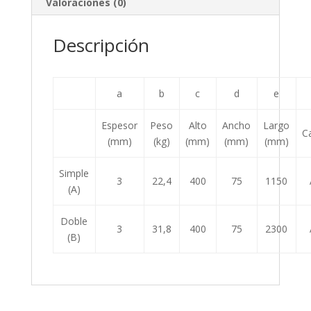
Valoraciones (0)
Descripción
a
b
c
d
e
Espesor
Peso
Alto
Ancho
Largo
C
(mm)
(kg)
(mm)
(mm)
(mm)
Simple
3
22,4
400
75
1150
(A)
Doble
3
31,8
400
75
2300
(B)